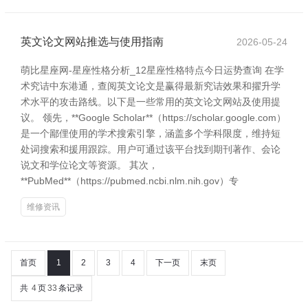
英文论文网站推选与使用指南
2026-05-24
萌比星座网-星座性格分析_12星座性格特点今日运势查询 在学
术究诘中东港通，查阅英文论文是赢得最新究诘效果和擢升学
术水平的攻击路线。以下是一些常用的英文论文网站及使用提
议。 领先，**Google Scholar**（https://scholar.google.com）
是一个鄙俚使用的学术搜索引擎，涵盖多个学科限度，维持短
处词搜索和援用跟踪。用户可通过该平台找到期刊著作、会论
说文和学位论文等资源。 其次，
**PubMed**（https://pubmed.ncbi.nlm.nih.gov）专
维修资讯
首页
1
2
3
4
下一页
末页
共
4
页
33
条记录