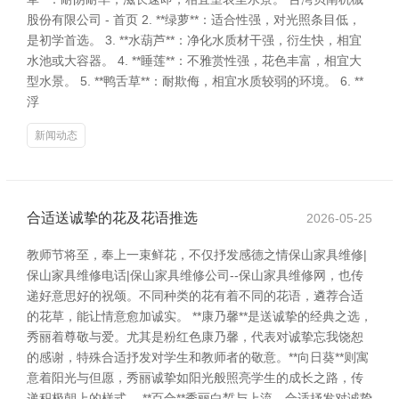
股份有限公司 - 首页 2. **绿萝**：适合性强，对光照条目低，
是初学首选。 3. **水葫芦**：净化水质材干强，衍生快，相宜
水池或大容器。 4. **睡莲**：不雅赏性强，花色丰富，相宜大
型水景。 5. **鸭舌草**：耐欺侮，相宜水质较弱的环境。 6. **
浮
新闻动态
合适送诚挚的花及花语推选
2026-05-25
教师节将至，奉上一束鲜花，不仅抒发感德之情保山家具维修|
保山家具维修电话|保山家具维修公司--保山家具维修网，也传
递好意思好的祝颂。不同种类的花有着不同的花语，遴荐合适
的花草，能让情意愈加诚实。 **康乃馨**是送诚挚的经典之选，
秀丽着尊敬与爱。尤其是粉红色康乃馨，代表对诚挚忘我饶恕
的感谢，特殊合适抒发对学生和教师者的敬意。**向日葵**则寓
意着阳光与但愿，秀丽诚挚如阳光般照亮学生的成长之路，传
递积极朝上的样式。 **百合**秀丽白皙与上流，合适抒发对诚挚