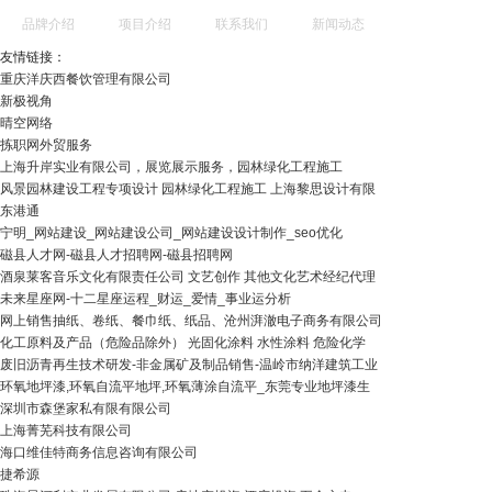
品牌介绍
项目介绍
联系我们
新闻动态
友情链接：
重庆洋庆西餐饮管理有限公司
新极视角
晴空网络
拣职网外贸服务
上海升岸实业有限公司，展览展示服务，园林绿化工程施工
风景园林建设工程专项设计 园林绿化工程施工 上海黎思设计有限
东港通
宁明_网站建设_网站建设公司_网站建设设计制作_seo优化
磁县人才网-磁县人才招聘网-磁县招聘网
酒泉莱客音乐文化有限责任公司 文艺创作 其他文化艺术经纪代理
未来星座网-十二星座运程_财运_爱情_事业运分析
网上销售抽纸、卷纸、餐巾纸、纸品、沧州湃澈电子商务有限公司
化工原料及产品（危险品除外） 光固化涂料 水性涂料 危险化学
废旧沥青再生技术研发-非金属矿及制品销售-温岭市纳洋建筑工业
环氧地坪漆,环氧自流平地坪,环氧薄涂自流平_东莞专业地坪漆生
深圳市森堡家私有限有限公司
上海菁芜科技有限公司
海口维佳特商务信息咨询有限公司
捷希源