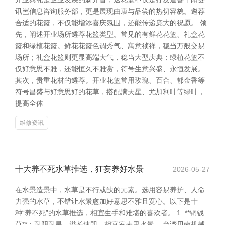
讯岜信息咨询服务部，更是展现由衷与品尝的热切容貌。遴荐
合适的花篮，不仅能增添喜庆氛围，还能传递庞大的祝愿。 领
先，阐述开业场所遴荐花篮类型。常见的有鲜花花篮、礼盒花
篮和绿植花篮。鲜花花篮色调秀气、寓意祯祥，稳当万般交易
场所；礼盒花篮则更显高端大气，稳当大型庆典；绿植花篮不
仅好意思不雅，还能恒久不雅赏，符号生意兴盛、永恒发展。
其次，贵重花材的遴荐。开业花篮常用玫瑰、百合、郁金香等
符号昌盛与好意思好的花草，搭配满天星、尤加利叶等绿叶，
提高全体
维修资讯
十大养不死水草推选，狂妄养好水景
2026-05-27
在水景造景中，水草是不行或缺的元素。选用容易养护、人命
力强的水草，不错让水景愈加好意思不雅且宽心。以下是十
种“养不死”的水草推选，相宜生手和难堪的喜欢者。 1. **铜钱
草**：耐阴耐旱，滋长速即，相宜室表里水景。 台湾贝南机械