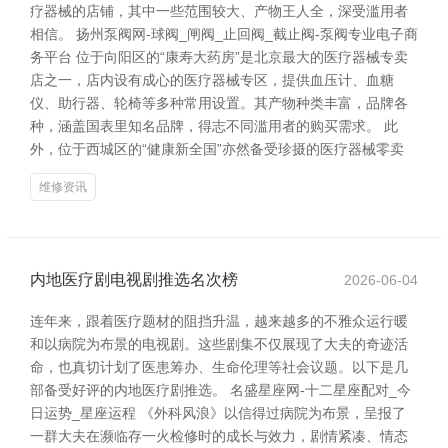
疗器械的店铺，其中一些范围较大、产物王人全，深受滥用者
相信。 扬州泵阀网-球阀_闸阀_止回阀_截止阀-泵阀专业电子商
务平台 位于向阳区的“康寿大药房”是北京最大的医疗器械专卖
店之一，店内设有成心的医疗器械专区，提供血压计、血糖
仪、助行器、轮椅等多种常用设置。其产物种类丰富，品牌各
种，涵盖国表里知名品牌，得志不同滥用者的购买需求。 此
外，位于西城区的“健康新全国”亦然备受珍摄的医疗器械零卖
维修资讯
内地医疗剧电视剧推选名次榜
2026-06-04
连年来，跟着医疗题材的阻挡升温，越来越多的不雅众运行暖
和以病院为布景的电视剧。这些剧集不仅展现了大夫的奇迹活
命，也真切计划了医患筹办、生命伦理等社会议题。以下是几
部备受好评的内地医疗剧推选。 名盛星座网-十二星座配对_今
日运势_星座运程 《外科风浪》以信得过病院为布景，呈报了
一群大夫在濒临存一火检修时的成长与效力，剧情紧凑、情态