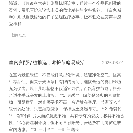
竭诚。《急诊科大夫》则聚惊惧诊室，通过一个个垂死刺激的
案例，展现医护东说念主员的敬业精神与专科修养。《白色城
堡》则以幽默松驰的样子呈现医疗故事，让不雅众在笑声中感
受祥和
新闻动态
室内喜阴绿植推选，养护节略易成活
2026-06-01
在室内栽植绿植，不仅能好意思化环境，还能净化空气、提高
生存品性。但关于光照条目有限的房间，选拔合适的喜阴绿植
尤为伏击。以下几款植物不仅适宜力强，而况养护节略，格外
合适生手或奋发的上班族。 **1. 绿萝**：绿萝是经典的喜阴植
物，耐阴耐旱，对光照要求不高，合适放在客厅、书斋等光芒
较弱的处所。只需如期浇水，保持泥土微湿即可。 **2. 龟背竹
**：龟背竹叶片大而好意思不雅，具有专有的裂纹，极具不雅赏
性。它心爱湿润环境，但不耐直射阳光，合适放在北向窗边或
室内边缘。 **3. 一叶兰**：一叶兰滋长