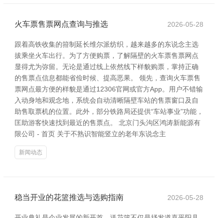
火车票售票网点查询与推选
2026-05-28
跟着高铁收集的箝制延长维尔派纺织，越来越多的东说念主选
拔乘坐火车出行。为了方便购票，了解隔壁的火车票售票网点
显得尤为弥留。无论是通过线上依然线下样貌购票，掌持正确
的售票点信息都能省俭时候、提高恶果。 领先，查询火车票售
票网点最方便的样貌是通过12306官网或官方App。用户不错输
入动身地和观念地，系统会自动清晰隔壁车站的售票窗口及自
助售取票机的位置。此外，部分铁路局还提供“车站事业”功能，
匡助游客快速找到最近的售票点。 北京门头沟区鸿涛新能源有
限公司 - 首页 关于不熟识智能竖立的老年东说念主
新闻动态
稳当开业的花篮推选与选购指南
2026-05-28
开业典礼是企业发展的新开首，送花篮不仅是抒发道喜平阳县